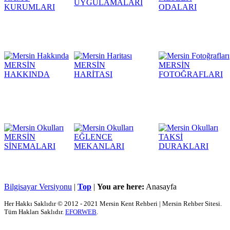
UYGULAMALARI
KURUMLARI
ODALARI
MERSİN
MERSİN
MERSİN
HAKKINDA
HARİTASI
FOTOĞRAFLARI
MERSİN
EĞLENCE
TAKSİ
SİNEMALARI
MEKANLARI
DURAKLARI
Bilgisayar Versiyonu
|
Top
|
You are here:
Anasayfa
Her Hakkı Saklıdır © 2012 - 2021 Mersin Kent Rehberi | Mersin Rehber Sitesi.
Tüm Hakları Saklıdır.
EFORWEB
.